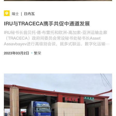
日内瓦
瑞士
|
IRU与TRACECA携手共促中通道发展
IRU秘书长翁贝托·德·布雷托和欧洲-高加索-亚洲运输走廊
（TRACECA）政府间委员会常设秘书处秘书长Asset
Assavbayev进行高级别会谈，就多式联运、数字化运输等
议题进行讨论。
·
2023年03月2日
繁荣