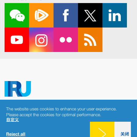
The website uses cookies to enhance your user experience.
Copyright © 2026 IRU. 版权所有
Please accept the cookies for optimal performance.
法律声明
全球隐私政策
Cookies consent
|
|
自定义
Reject all
关闭