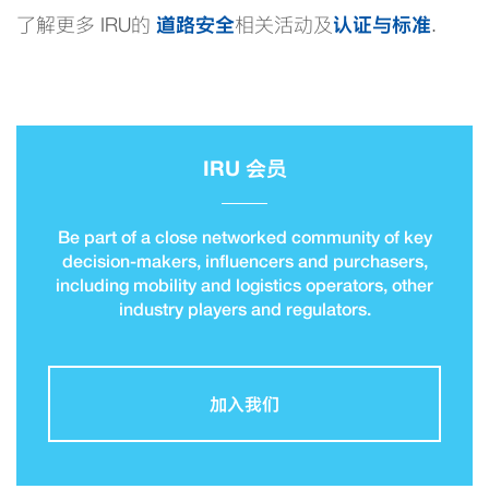
道路安全
认证与标准
了解更多 IRU的
相关活动及
.
IRU 会员
Be part of a close networked community of key
decision-makers, influencers and purchasers,
including mobility and logistics operators, other
industry players and regulators.
加入我们