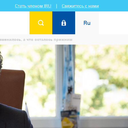
Стать членом IRU
|
Свяжитесь с нами
Ru
зменилось, а что осталось прежним