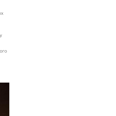
ых
у
ого