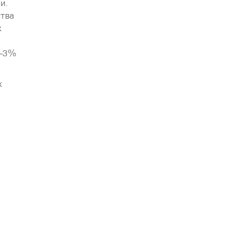
и.
тва
х
1–3%
х