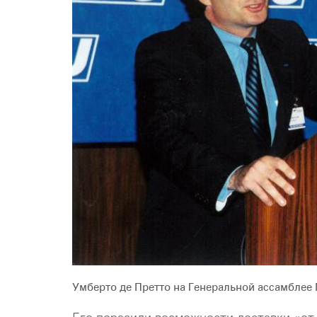
Умберто де Претто на Генеральной ассамблее 