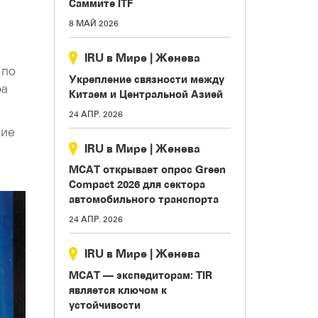
Саммите ITF
8 МАЙ 2026
IRU в Мире
|
Женева
 по
Укрепление связности между
ра
Китаем и Центральной Азией
24 АПР. 2026
шие
IRU в Мире
|
Женева
МСАТ открывает опрос Green
Compact 2026 для сектора
автомобильного транспорта
24 АПР. 2026
IRU в Мире
|
Женева
МСАТ — экспедиторам: TIR
является ключом к
устойчивости