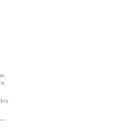
е
и,
ти
Это
 —