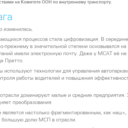
ствами на Комитете ООН по внутреннему транспорту.
ага
о изменилась.
жающихся процессов стала цифровизация. В середин
по-прежнему в значительной степени основывался на
аний имели электронную почту. Даже у МСАТ её не
де Претто.
ы используют технологии для управления автопаркам
онтроля работы водителей и повышения эффективнос
отрасли доминируют малые и средние предприятия. 
дняет преобразования.
е является настолько фрагментированным, как наш»,
а большую долю МСП в отрасли.