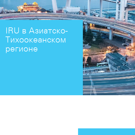
IRU в Азиатско-
Тихоокеанском
регионе