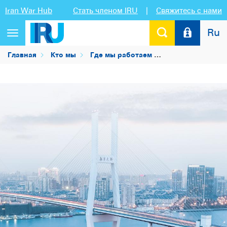
Iran War Hub
Стать членом IRU
|
Свяжитесь с нами
Ru
Переключить
навигацию
Главная
Кто мы
Где мы работаем
IRU в Азиатско-