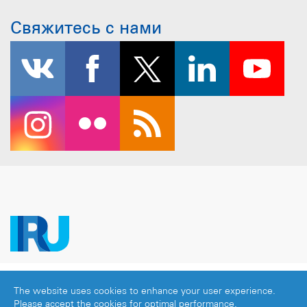
Свяжитесь с нами
Copyright © 2026 IRU. Все права защищены.
The website uses cookies to enhance your user experience.
Официальное уведомление
|
Политика
Please accept the cookies for optimal performance.