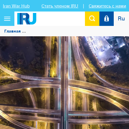
Iran War Hub
Стать членом IRU
|
Свяжитесь с нами
Ru
Переключить
навигацию
Главная
Будущее автомобильного транспорта определят