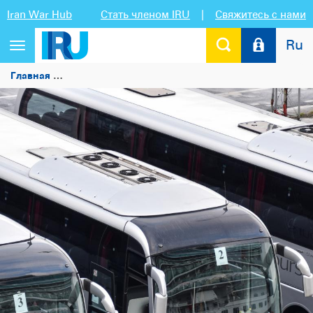
Iran War Hub
Стать членом IRU
|
Свяжитесь с нами
Ru
Переключить
навигацию
Главная
Бельгийский сектор междугородних автобусных