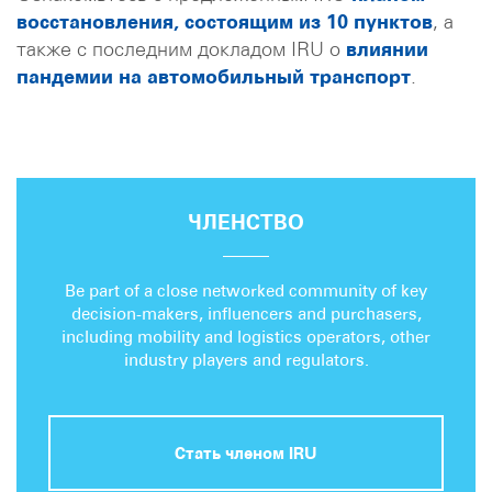
восстановления, состоящим из 10 пунктов
, а
также с последним докладом IRU о
влиянии
пандемии на автомобильный транспорт
.
ЧЛЕНСТВО
Be part of a close networked community of key
decision-makers, influencers and purchasers,
including mobility and logistics operators, other
industry players and regulators.
Стать членом IRU