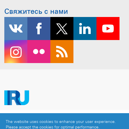
Свяжитесь с нами
Copyright © 2026 IRU. Все права защищены.
The website uses cookies to enhance your user experience.
Официальное уведомление
|
Политика
Please accept the cookies for optimal performance.