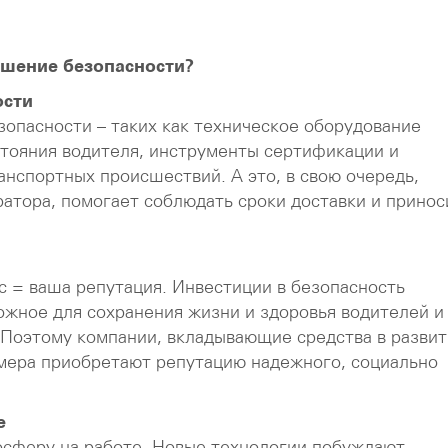
ышение безопасности?
ости
опасности – таких как техническое оборудование
стояния водителя, инструменты сертификации и
анспортных происшествий. А это, в свою очередь,
тора, помогает соблюдать сроки доставки и принос
с = ваша репутация. Инвестиции в безопасность
ожное для сохранения жизни и здоровья водителей и
 Поэтому компании, вкладывающие средства в разви
змера приобретают репутацию надежного, социально
е
сферу на работе. Новые технологии побуждают