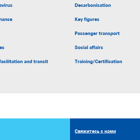
avirus
Decarbonisation
nance
Key figures
Passenger transport
es
Social affairs
facilitation and transit
Training/Certification
Свяжитесь с нами