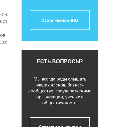
ния,
Стать членом IRU
раст
бов
ких
ЕСТЬ ВОПРОСЫ?
Мы всегда рады слышать
наших членов, бизнес-
сообщество, государственные
организации, ученых и
общественность.
Связаться с нашими