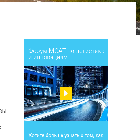
Форум МСАТ по логистике
и инновациям
вы
х
Хотите больше узнать о том, как