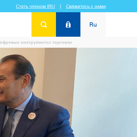
Стать членом IRU
|
Свяжитесь с нами
Ru
цифровых инструментах торговли