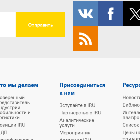
то мы делаем
Присоединиться
Ресур
к нам
оверенный
Новост
редставитель
Библио
Вступайте в IRU
ндустрии
обильности и
Интелл
Партнерство с IRU
огистики
платфо
Аналитические
озиции IRU
Список
услуги
ДП
Цены н
Мероприятия
ертификация и
TRANSP