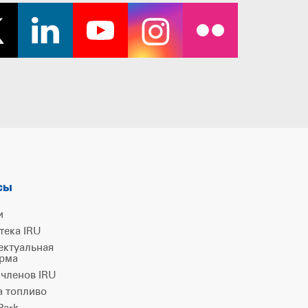
сы
и
тека IRU
ектуальная
рма
 членов IRU
а топливо
ark