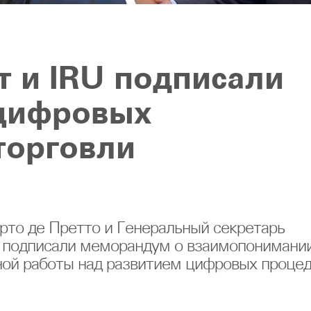
т и IRU подписали
 цифровых
торговли
рто де Претто и Генеральный секретарь
 подписали меморандум о взаимопонимании
ной работы над развитием цифровых проце