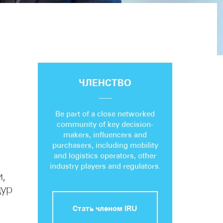
ЧЛЕНСТВО
Be part of a close networked
community of key decision-
makers, influencers and
purchasers, including mobility
and logistics operators, other
industry players and regulators.
,
дур
Стать членом IRU