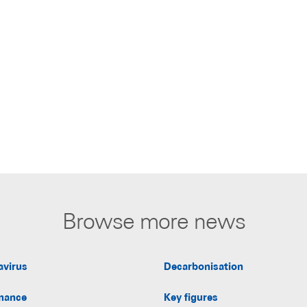
Browse more news
avirus
Decarbonisation
nance
Key figures