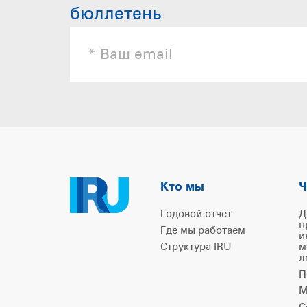
бюллетень
Кто мы
Ч
Годовой отчет
Д
п
Где мы работаем
и
Структура IRU
м
л
П
М
С