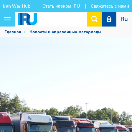
Iran War Hub
Стать членом IRU
|
Свяжитесь с нами
Ru
Переключить
навигацию
Главная
Новости и справочные материалы
Новости