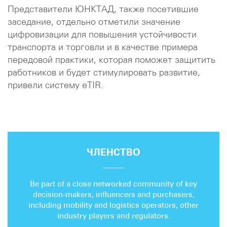
Представители ЮНКТАД, также посетившие
заседание, отдельно отметили значение
цифровизации для повышения устойчивости
транспорта и торговли и в качестве примера
передовой практики, которая поможет защитить
работников и будет стимулировать развитие,
привели систему eTIR.
ЧЛЕНСТВО
Be part of a close networked community of key
decision-makers, influencers and purchasers,
including mobility and logistics operators, other
industry players and regulators.