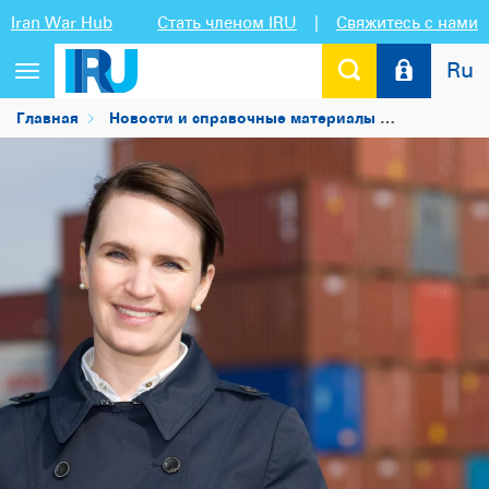
Iran War Hub
Стать членом IRU
|
Свяжитесь с нами
Ru
Переключить
навигацию
Главная
Новости и справочные материалы
Новости