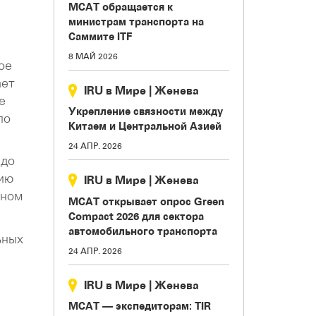
МСАТ обращается к
министрам транспорта на
Саммите ITF
8 МАЙ 2026
ое
ает
IRU в Мире
|
Женева
е
Укрепление связности между
по
Китаем и Центральной Азией
24 АПР. 2026
 до
ию
IRU в Мире
|
Женева
ьном
МСАТ открывает опрос Green
Compact 2026 для сектора
автомобильного транспорта
ьных
24 АПР. 2026
IRU в Мире
|
Женева
МСАТ — экспедиторам: TIR