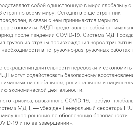
редставляет собой единственную в мире глобальную
6 стран по всему миру. Сегодня в ряде стран пик
реодолен, в связи с чем принимаются меры по
оров экономики. МДП представляет собой оптимальн
период после пандемии COVID-19. Система МДП созд
ия грузов из страны происхождения через транзитны
т необходимости в погрузочно-разгрузочных работах 
о сокращения длительности перевозки и сэкономить
ДП могут содействовать безопасному восстановлен
ринимаемых на глобальном, региональном и национал
нию экономической деятельности.
его кризиса, вызванного COVID-19, требуют глобал
система МДП, — убежден Генеральный секретарь IRU
наилучшее решение по обеспечению безопасности
OVID-19 и по ее завершении».