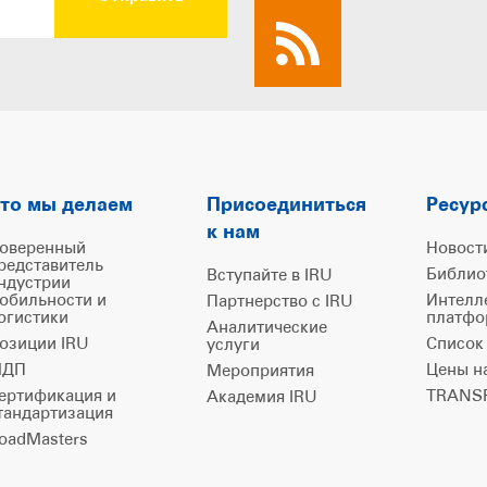
то мы делаем
Присоединиться
Ресур
к нам
оверенный
Новост
редставитель
Библио
Вступайте в IRU
ндустрии
обильности и
Интелл
Партнерство с IRU
огистики
платфо
Аналитические
озиции IRU
Список
услуги
ДП
Цены н
Мероприятия
ертификация и
TRANSP
Академия IRU
тандартизация
oadMasters