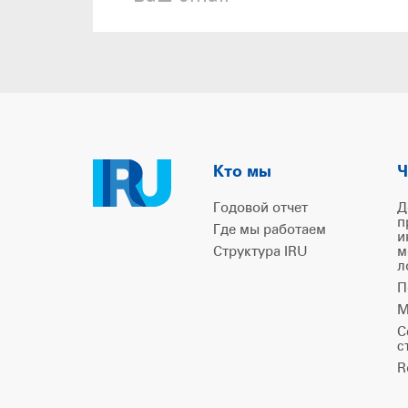
Кто мы
Ч
Годовой отчет
Д
п
Где мы работаем
и
Структура IRU
м
л
П
М
С
с
R