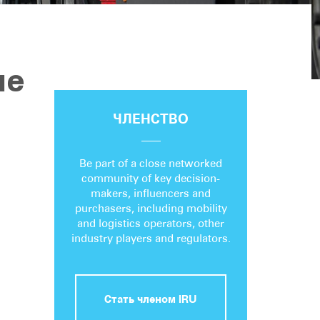
ие
ЧЛЕНСТВО
Be part of a close networked
community of key decision-
makers, influencers and
purchasers, including mobility
and logistics operators, other
industry players and regulators.
Стать членом IRU