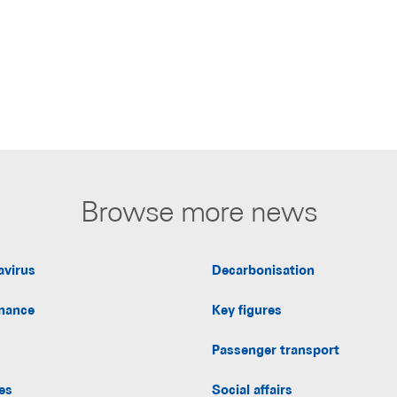
Browse more news
avirus
Decarbonisation
nance
Key figures
Passenger transport
es
Social affairs