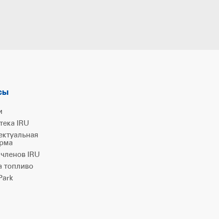
сы
и
тека IRU
ектуальная
рма
 членов IRU
а топливо
ark