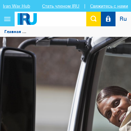
Iran War Hub
Стать членом IRU
|
Свяжитесь с нами
Ru
Переключить
навигацию
Главная
Транспорт выступает за повышение мировых ст