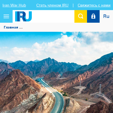
Iran War Hub
Стать членом IRU
|
Свяжитесь с нами
Ru
Переключить
навигацию
Главная
Оман присоединился к странам, уже использую