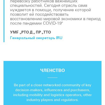
перевозку работников важнейших
специальностей. Сегодня отрасль сама
нуждается в помощи, получение которой
позволит ей посодействовать
восстановлению мировой экономики в период
после пандемии COVID-19"
УМБЕРТО ДЕ ПРЕТТО
Генеральный секретарь IRU
ЧЛЕНСТВО
Be part of a close networked community of key
decision-makers, influencers and purchasers,
including mobility and logistics operators, other
industry players and regulators.