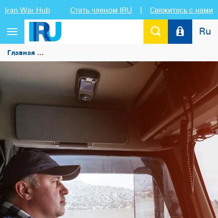
Iran War Hub
Стать членом IRU
|
Свяжитесь с нами
Ru
Переключить
навигацию
Главная
МОТ поддерживает план восстановления автотр