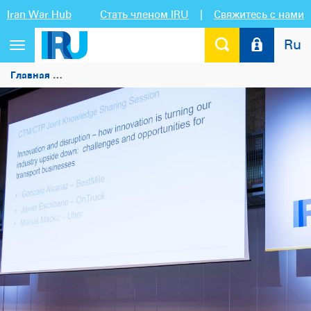
Iran War Hub
Стать членом IRU
|
Свяжитесь с нами
Ru
Переключить
навигацию
Главная
IRU принимает участие в дискуссии об инновац