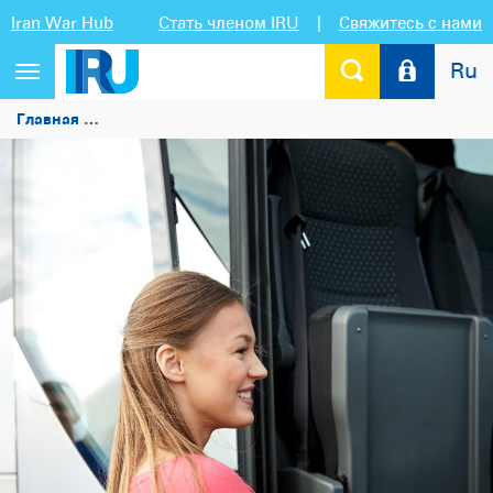
Iran War Hub
Стать членом IRU
|
Свяжитесь с нами
Ru
Переключить
навигацию
Главная
IRU открывает прием заявок на присуждение н