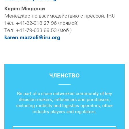
Карен Маццоли
Менеджер по взаимодействию с прессой, IRU
Тел. +41-22-918 27 96 (прямой)
Тел. +41-79-633 89 53 (моб.)
karen.mazzoli@iru.org
ЧЛЕНСТВО
Be part of a close networked community of key
decision-makers, influencers and purchasers,
including mobility and logistics operators, other
industry players and regulators.