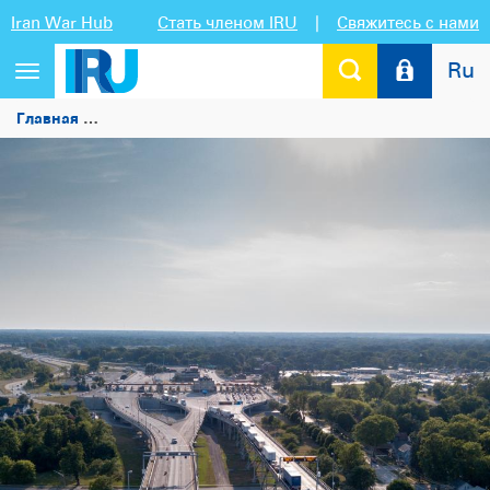
Iran War Hub
Стать членом IRU
|
Свяжитесь с нами
Ru
Переключить
навигацию
Главная
IRU и ВТамО призывают таможенные органы по 