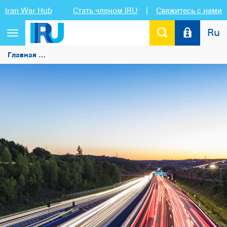
Iran War Hub
Стать членом IRU
|
Свяжитесь с нами
Ru
Переключить
навигацию
Главная
Генсек IRU: воспользуемся готовыми инструмен