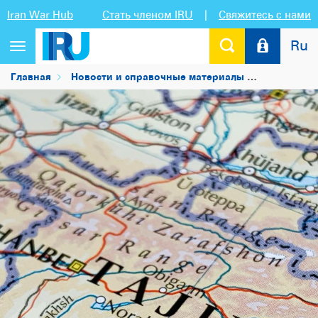
Iran War Hub
Стать членом IRU
|
Свяжитесь с нами
Ru
Переключить
навигацию
Главная
Новости и справочные материалы
Новости