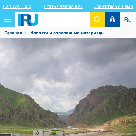
Iran War Hub
Стать членом IRU
|
Свяжитесь с нами
Ru
Переключить
навигацию
Главная
Новости и справочные материалы
Новости