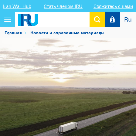
Iran War Hub
Стать членом IRU
|
Свяжитесь с нами
Ru
Переключить
навигацию
Главная
Новости и справочные материалы
Новости