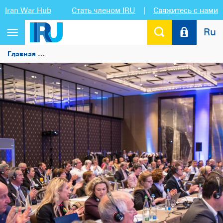
Iran War Hub
Стать членом IRU
|
Свяжитесь с нами
Ru
Переключить
навигацию
Главная
Встречайте лучших руководителей автотранспо