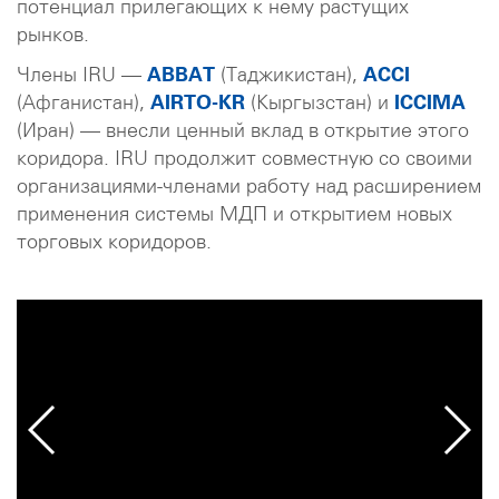
потенциал прилегающих к нему растущих
рынков.
Члены IRU —
ABBAT
(Таджикистан),
ACCI
(Афганистан),
AIRTO-KR
(Кыргызстан) и
ICCIMA
(Иран) — внесли ценный вклад в открытие этого
коридора. IRU продолжит совместную со своими
организациями-членами работу над расширением
применения системы МДП и открытием новых
торговых коридоров.