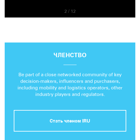
2
/
12
ЧЛЕНСТВО
Be part of a close networked community of key
decision-makers, influencers and purchasers,
including mobility and logistics operators, other
industry players and regulators.
Стать членом IRU