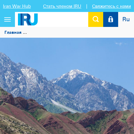
Iran War Hub
Стать членом IRU
|
Свяжитесь с нами
Ru
Переключить
навигацию
Главная
Пилотная перевозка МДП из Ирана в Кыргызстан