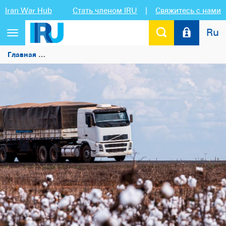
Iran War Hub
Стать членом IRU
|
Свяжитесь с нами
Ru
Переключить
навигацию
Главная
Первые перевозки по процедуре TIR-EPD из Та