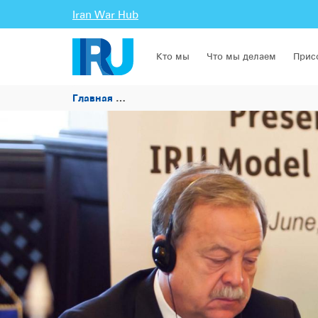
Iran War Hub
Кто мы
Что мы делаем
Прис
Главная
IRU выступает с презентацией о пр