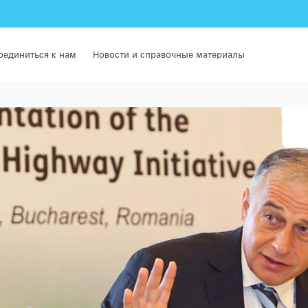
оединиться к нам
Новости и справочные материалы
еимуществах Модельного шоссе для Евроазиатских транспортн