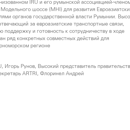
анизованном IRU и его румынской ассоциацией-члено
 Модельного шоссе (MHI) для развития Евроазиатски
лями органов государственной власти Румынии. Выс
отвечающий за евроазиатские транспортные связи,
ю поддержку и готовность к сотрудничеству в ходе
ван ряд конкретных совместных действий для
ерноморском регионе
U, Игорь Рунов, Высокий представитель правительст
екретарь ARTRI, Флоринел Андрей