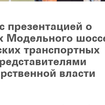
с презентацией о
х Модельного шосс
ских транспортных
представителями
арственной власти