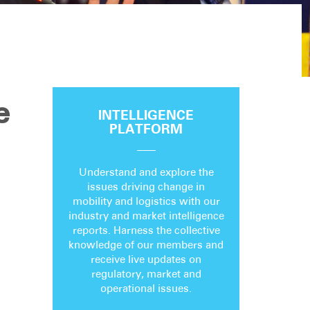
е
INTELLIGENCE
PLATFORM
Understand and explore the
issues driving change in
mobility and logistics with our
industry and market intelligence
reports. Harness the collective
knowledge of our members and
receive live updates on
regulatory, market and
operational issues.