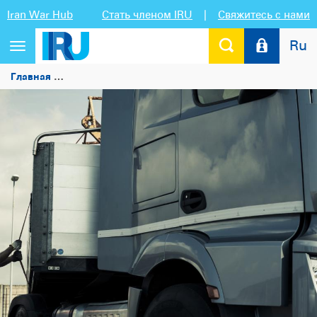
Iran War Hub
Стать членом IRU
|
Свяжитесь с нами
Ru
Переключить
навигацию
Главная
IRU награждает лучших международных автопе