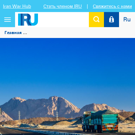
Iran War Hub
Стать членом IRU
|
Свяжитесь с нами
Ru
Переключить
навигацию
Главная
Египет укрепляет торговые связи за счет присо