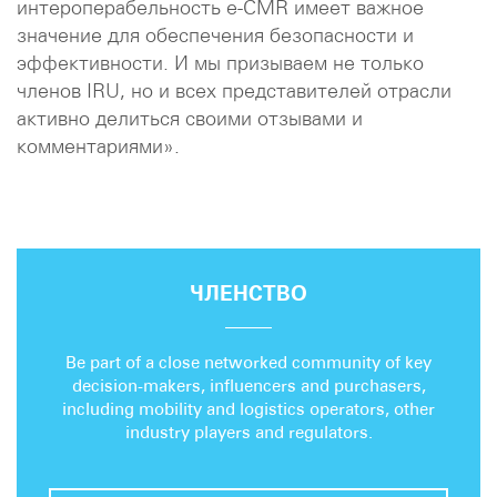
интероперабельность e-CMR имеет важное
значение для обеспечения безопасности и
эффективности. И мы призываем не только
членов IRU, но и всех представителей отрасли
активно делиться своими отзывами и
комментариями».
ЧЛЕНСТВО
Be part of a close networked community of key
decision-makers, influencers and purchasers,
including mobility and logistics operators, other
industry players and regulators.