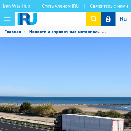
Iran War Hub
Стать членом IRU
|
Свяжитесь с нами
Ru
Переключить
навигацию
Главная
Новости и справочные материалы
Новости