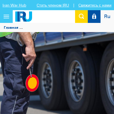
Iran War Hub
Стать членом IRU
|
Свяжитесь с нами
Ru
Переключить
навигацию
Главная
Применение Пакета мобильности 1: практическ