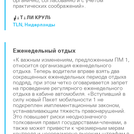
органично, согласованно и с учетом
практических соображений».
НАТАЛИ КРУЛЬ
TLN, Нидерланды
Еженедельный отдых
«К важным изменениям, предложенным ПМ 1,
относится организация еженедельного
отдыха. Теперь водители вправе взять два
сокращенных еженедельных периода отдыха
подряд, при этом четко оговаривается запрет
на проведение регулярного еженедельного
отдыха в кабине автомобиля. «Вступивший в
силу новый Пакет мобильности 1 не
подкреплен имплементационным законом,
устанавливающим тяжесть правонарушений.
Это повышает риски неоднозначного
толкования правил государствами-членами, а
также может привести к чрезмерным мерам
контроля и несоразмерно высоким штрафам в