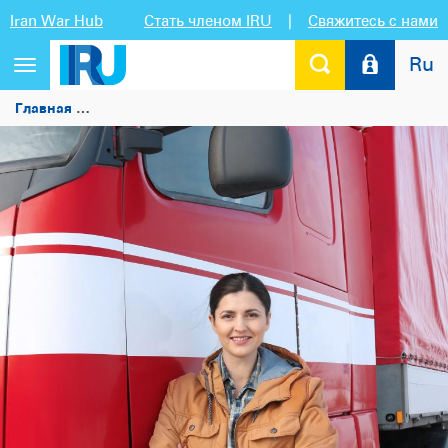
Iran War Hub
Стать членом IRU
|
Свяжитесь с нами
Ru
Переключить
навигацию
Главная
IRU выступает за увеличение занятости женщин