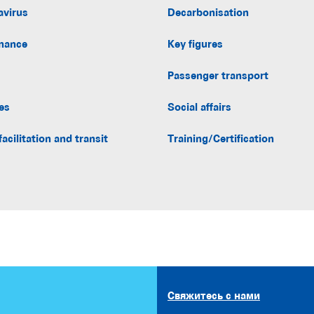
avirus
Decarbonisation
nance
Key figures
Passenger transport
es
Social affairs
facilitation and transit
Training/Certification
Свяжитесь с нами