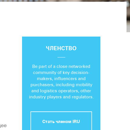
ЧЛЕНСТВО
Be part of a close networked
community of key decision-
makers, influencers and
purchasers, including mobility
and logistics operators, other
industry players and regulators.
Стать членом IRU
щее