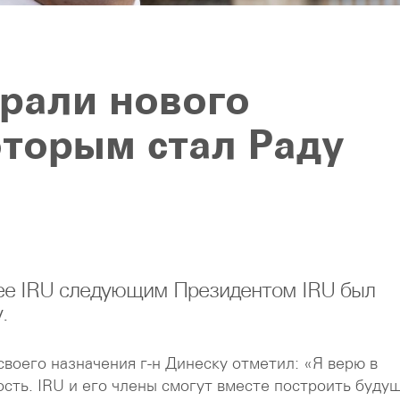
рали нового
оторым стал Раду
лее IRU следующим Президентом IRU был
у.
воего назначения г-н Динеску отметил: «Я верю в
ость. IRU и его члены смогут вместе построить буду