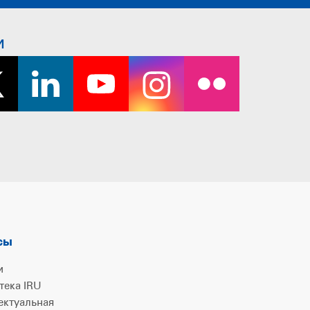
и
сы
и
тека IRU
ектуальная