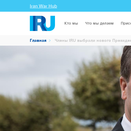
Iran War Hub
Кто мы
Что мы делаем
Прис
Главная
Члены IRU выбрали нового Президен