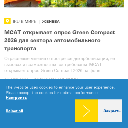
ЖЕНЕВА
IRU В МИРЕ
|
МСАТ открывает опрос Green Compact
2026 для сектора автомобильного
транспорта
Отраслевые мнения о прогрессе декарбонизации, её
вызовах и возможностях востребованы: МСАТ
открывает опрос Green Compact 2026 на фоне
турбулентности цен на топливо и волатильности
·
24 АПР 2026
ОКРУЖАЮЩАЯ СРЕДА
мировых энергетических рынков.
The website uses cookies to enhance your user experience.
Please accept the cookies for optimal performance.
Настроить
Reject all
Закрыть