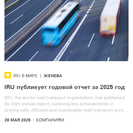
ЖЕНЕВА
IRU В МИРЕ
|
IRU публикует годовой отчет за 2025 год
IRU, the world road transport organisation, has published
its 2025 annual report, outlining key achievements in
driving safe, efficient and sustainable road transport across
the globe.
·
29 МАЯ 2026
КОМПАНИЯМ