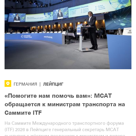
ЛЕЙПЦИГ
ГЕРМАНИЯ
|
«Помогите нам помочь вам»: МСАТ
обращается к министрам транспорта на
Саммите ITF
На Саммите Международного транспортного форума
(ITF) 2026 в Лейпциге генеральный секретарь МСАТ
выступил с жёстким посланием к министрам и лидерам