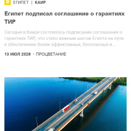
КАИР
ЕГИПЕТ
|
Египет подписал соглашение о гарантиях
ТИР
Сегодня в Каире состоялось подписание соглашения о
гарантиях ТИР, что стало важным шагом Египта на пути
к обеспечению более эффективных, безопасных и
беспрепятственных международных автомобильных
·
13 ИЮЛ 2026
ПРОЦВЕТАНИЕ
перевозок и торговли.