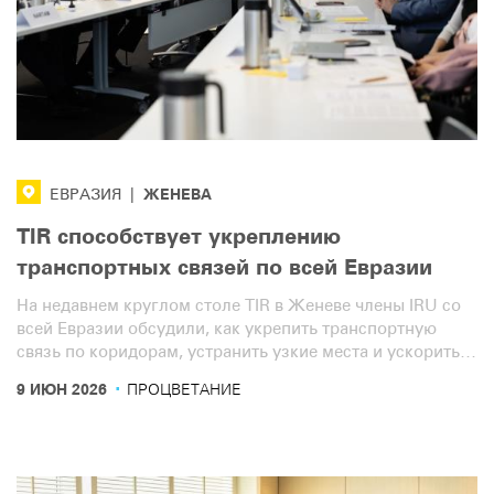
ЖЕНЕВА
ЕВРАЗИЯ
|
TIR способствует укреплению
транспортных связей по всей Евразии
На недавнем круглом столе TIR в Женеве члены IRU со
всей Евразии обсудили, как укрепить транспортную
связь по коридорам, устранить узкие места и ускорить
цифровизацию.
·
9 ИЮН 2026
ПРОЦВЕТАНИЕ