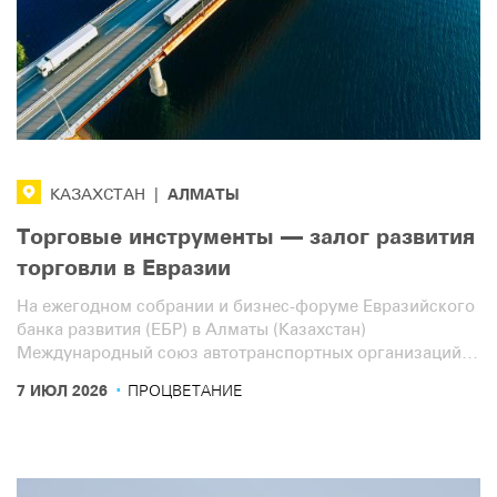
AЛМАТЫ
КАЗАХСТАН
|
Торговые инструменты — залог развития
торговли в Евразии
На ежегодном собрании и бизнес-форуме Евразийского
банка развития (ЕБР) в Алматы (Казахстан)
Международный союз автотранспортных организаций
(IRU) призвал обеспечить сочетание «твёрдой»
·
7 ИЮЛ 2026
ПРОЦВЕТАНИЕ
инфраструктуры с инструментами упрощения торговых
процедур для обеспечения бесперебойного движения
грузов.