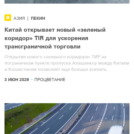
ПЕКИН
AЗИЯ
|
Китай открывает новый «зеленый
коридор» TIR для ускорения
трансграничной торговли
Открытие нового «зеленого коридора» ТИР на
пограничном пункте пропуска Алашанкоу между Китаем
и Казахстаном позволяет еще больше усилить
преимущества проверенной временем системы ТИР.
·
3 ИЮН 2026
ПРОЦВЕТАНИЕ