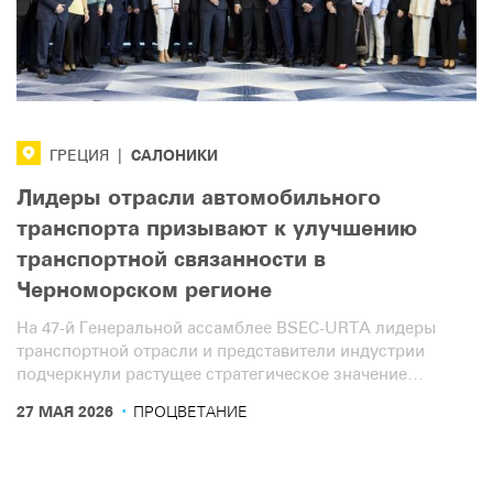
САЛОНИКИ
ГРЕЦИЯ
|
Лидеры отрасли автомобильного
транспорта призывают к улучшению
транспортной связанности в
Черноморском регионе
На 47-й Генеральной ассамблее BSEC-URTA лидеры
транспортной отрасли и представители индустрии
подчеркнули растущее стратегическое значение
Черноморского региона как ключевого моста,
·
27 МАЯ 2026
ПРОЦВЕТАНИЕ
соединяющего Европу, Кавказ, Центральную Азию,
Ближний Восток и регион стран Совета сотрудничества
государств Персидского залива (GCC).