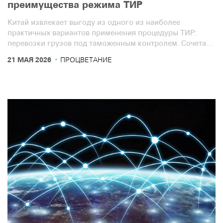
преимущества режима ТИР
Китай извлекает выгоду из одного из наиболее
практичных вариантов применения процедуры ТИР:
перевозки грузов под таможенным контролем. Сочетая
налоговые и таможенные преимущества таможенных
·
21 МАЯ 2026
ПРОЦВЕТАНИЕ
зон со скоростью, безопасностью и простотой
процедуры ТИР, китайские города создают более
быстрые и экономичные наземные маршруты к рынкам
по всей Евразии.