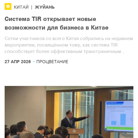
ЖУЙАНЬ
КИТАЙ
|
Система TIR открывает новые
возможности для бизнеса в Китае
Сотни участников со всего Китая собрались на недавнем
мероприятии, посвящённом тому, как система TIR
способствует более эффективным трансграничным
перевозкам и поддерживает более широкий спектр
·
27 АПР 2026
ПРОЦВЕТАНИЕ
бизнес-потребностей.