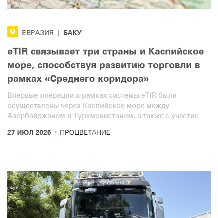
БАКУ
ЕВРАЗИЯ
|
eTIR связывает три страны и Каспийское
море, способствуя развитию торговли в
рамках «Среднего коридора»
Впервые операции в рамках системы eTIR были
осуществлены через Каспийское море между
Азербайджаном и Туркменистаном, а также с участием
Узбекистана — в формате трех стран. Эти новые услуги
·
27 ИЮЛ 2026
ПРОЦВЕТАНИЕ
обеспечат дополнительную эффективность, скорость и
безопасность транзита по жизненно важному
«Среднему коридору».