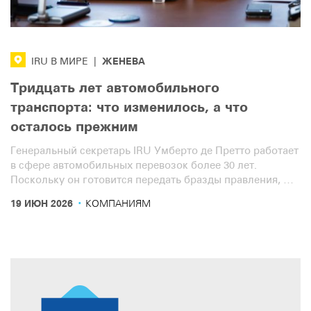
ЖЕНЕВА
IRU В МИРЕ
|
Тридцать лет автомобильного
транспорта: что изменилось, а что
осталось прежним
Генеральный секретарь IRU Умберто де Претто работает
в сфере автомобильных перевозок более 30 лет.
Поскольку он готовится передать бразды правления, мы
встретились с ним, чтобы вместе оглянуться на эти три
·
19 ИЮН 2026
КОМПАНИЯМ
десятилетия. В первой части интервью речь пойдет об
отрасли. Вторая часть посвящена самой организации
IRU.