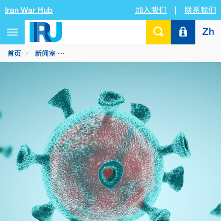
Iran War Hub
加入我们
|
联系我们
Zh
Toggle
navigation
首页
新闻室
2019新型冠状病毒疫情：IRU呼吁各国政府帮