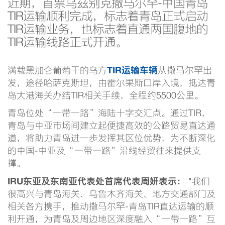
近期，首票乌兹别克撒马尔罕-中国青岛
TIR运输顺利完成，标志着青岛正式启动
TIR运输业务，也标志着直通两国腹地的
TIR运输线路正式开通。
TIR运输车辆
满载黑加仑葡萄干的乌方
从撒马尔罕出
发，途径哈萨克斯坦，由霍尔果斯口岸入境，抵达青
岛大港海关办结TIR相关手续，全程约5500公里。
青岛位处“一带一路”海陆十字交汇点。通过TIR，
青岛与中亚市场间建立起便捷高效的公路贸易直达通
道，将助力青岛进一步发挥其区位优势，为不断深化
的中国-中亚及“一带一路”沿线经贸往来提供支
撑。
IRU东亚及东南亚代表处首席代表周妍表示：
"我们
很高兴与青岛海关、乌鲁木齐海关、地方交通部门及
相关各方携手，推动撒马尔罕-青岛TIR直达运输的顺
利开通，为青岛及周边地区深度融入“一带一路”互