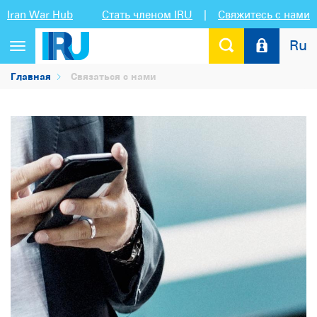
Iran War Hub
Стать членом IRU
|
Свяжитесь с нами
Ru
Переключить
навигацию
Главная
Связаться с нами