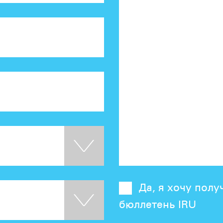
Да, я хочу пол
бюллетень IRU