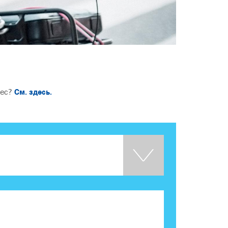
рес?
См. здесь.