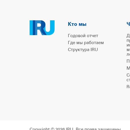
Кто мы
Ч
Годовой отчет
Д
п
Где мы работаем
и
Структура IRU
м
л
П
М
С
с
R
Copyright © 2026 IRU. Все права защищены.