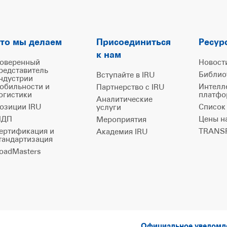
то мы делаем
Присоединиться
Ресур
к нам
оверенный
Новост
редставитель
Библио
Вступайте в IRU
ндустрии
обильности и
Интелл
Партнерство с IRU
огистики
платфо
Аналитические
озиции IRU
Список
услуги
ДП
Цены н
Мероприятия
ертификация и
TRANSP
Академия IRU
тандартизация
oadMasters
Официальное уведом