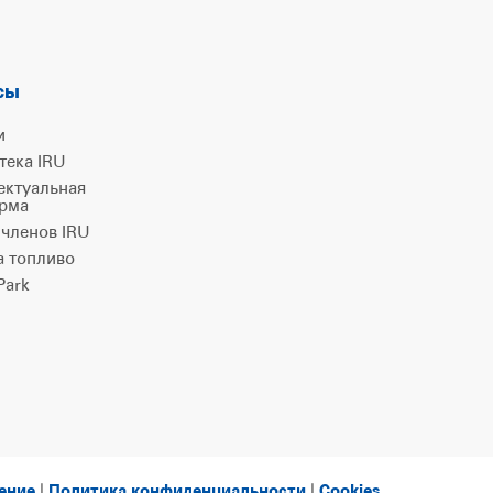
сы
и
тека IRU
ектуальная
рма
 членов IRU
а топливо
ark
ление
|
Политика конфиденциальности
|
Cookies