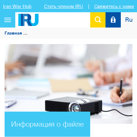
Iran War Hub
Стать членом IRU
|
Свяжитесь с нами
Ru
Переключить
навигацию
Главная
Презентация (Соколов С.М., TransRussia, 18-20 а
Информация о файле