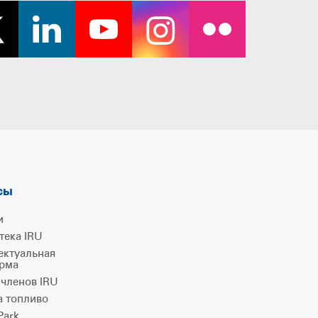
сы
и
тека IRU
ектуальная
рма
 членов IRU
а топливо
ark