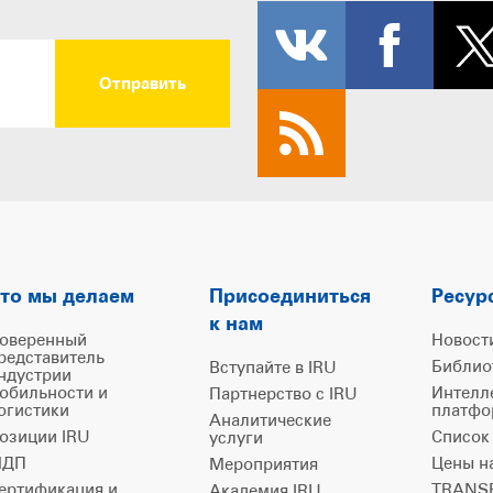
то мы делаем
Присоединиться
Ресур
к нам
оверенный
Новост
редставитель
Библио
Вступайте в IRU
ндустрии
обильности и
Интелл
Партнерство с IRU
огистики
платфо
Аналитические
озиции IRU
Список
услуги
ДП
Цены н
Мероприятия
ертификация и
TRANSP
Академия IRU