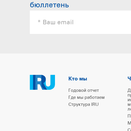
бюллетень
Кто мы
Ч
Годовой отчет
Д
п
Где мы работаем
и
Структура IRU
м
л
П
М
С