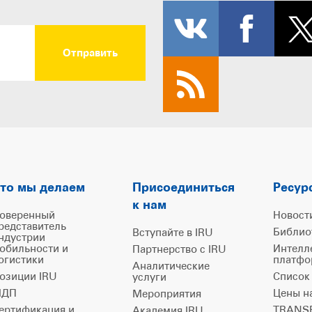
то мы делаем
Присоединиться
Ресур
к нам
оверенный
Новост
редставитель
Библио
Вступайте в IRU
ндустрии
обильности и
Интелл
Партнерство с IRU
огистики
платфо
Аналитические
озиции IRU
Список
услуги
ДП
Цены н
Мероприятия
ертификация и
TRANSP
Академия IRU