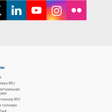
сы
и
тека IRU
ектуальная
рма
 членов IRU
а топливо
ark