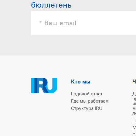
бюллетень
Кто мы
Ч
Годовой отчет
Д
п
Где мы работаем
и
Структура IRU
м
л
П
М
С