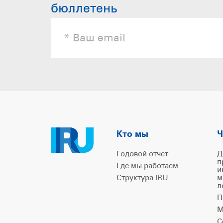
бюллетень
Кто мы
Ч
Годовой отчет
Д
п
Где мы работаем
и
Структура IRU
м
л
П
М
С