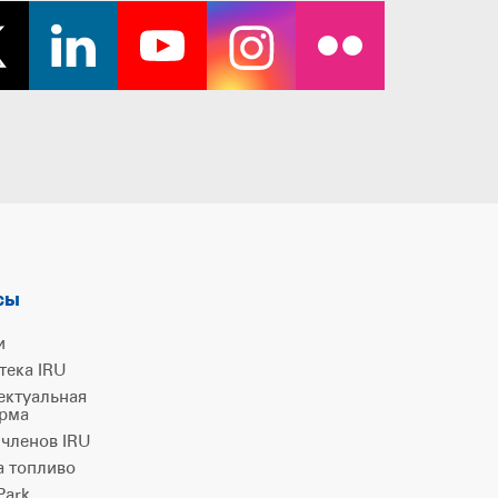
сы
и
тека IRU
ектуальная
рма
 членов IRU
а топливо
ark