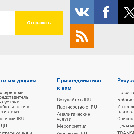
то мы делаем
Присоединиться
Ресур
к нам
оверенный
Новост
редставитель
Библио
Вступайте в IRU
ндустрии
обильности и
Интелл
Партнерство с IRU
огистики
платфо
Аналитические
озиции IRU
Список
услуги
ДП
Цены н
Мероприятия
ертификация и
TRANSP
Академия IRU