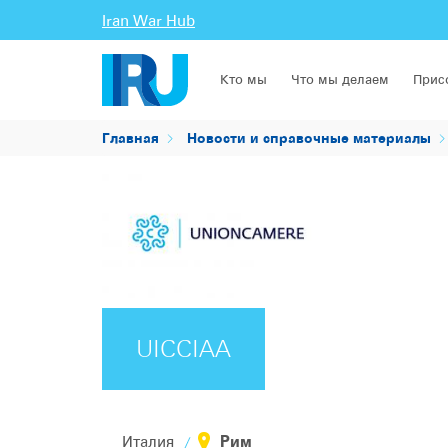
Iran War Hub
Кто мы
Что мы делаем
Прис
Главная
Новости и справочные материалы
UICCIAA
Рим
Италия