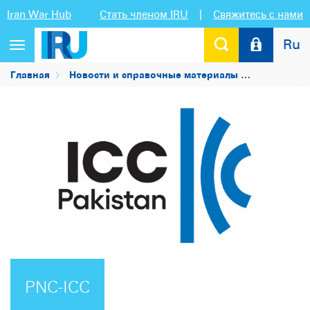
Iran War Hub
Стать членом IRU
|
Свяжитесь с нами
Ru
Переключить
навигацию
Главная
Новости и справочные материалы
Список чл
PNC-ICC