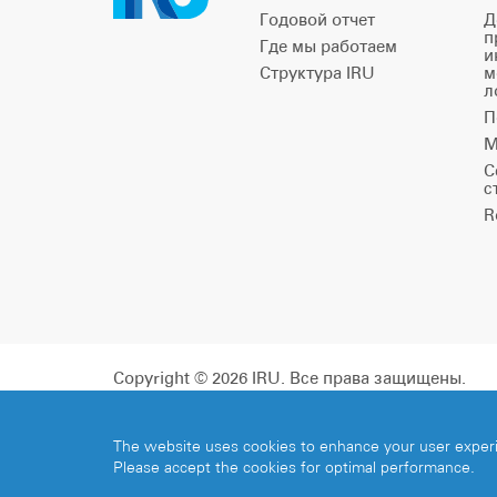
Годовой отчет
Д
п
Где мы работаем
и
Структура IRU
м
л
П
М
С
с
R
Copyright © 2026 IRU. Все права защищены.
The website uses cookies to enhance your user exper
Please accept the cookies for optimal performance.
Share