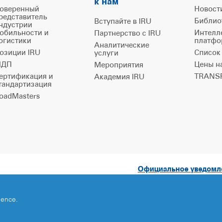
к нам
оверенный
Новост
редставитель
Библио
Вступайте в IRU
ндустрии
обильности и
Интелл
Партнерство с IRU
огистики
платфо
Аналитические
озиции IRU
Список
услуги
ДП
Цены н
Мероприятия
ертификация и
TRANSP
Академия IRU
тандартизация
oadMasters
Официальное уведом
ience.