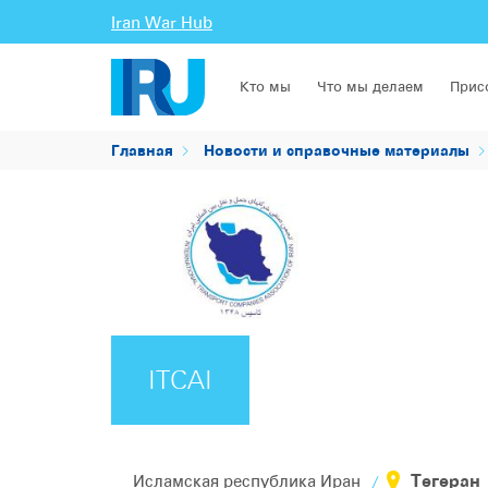
Iran War Hub
Кто мы
Что мы делаем
Прис
Главная
Новости и справочные материалы
ITCAI
Тегеран
Исламская республика Иран