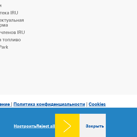
и
тека IRU
ектуальная
рма
 членов IRU
а топливо
ark
ление
|
Политика конфиденциальности
|
Cookies
consent
Настроить
Reject all
Закрыть