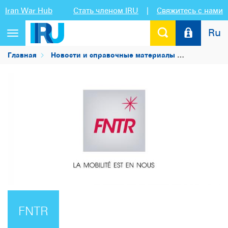
Iran War Hub
Стать членом IRU
|
Свяжитесь с нами
Ru
Переключить
навигацию
Главная
Новости и справочные материалы
Список чл
FNTR