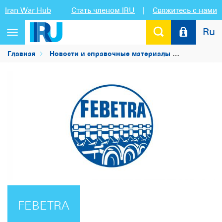
Iran War Hub
Стать членом IRU
|
Свяжитесь с нами
Ru
Переключить
навигацию
Главная
Новости и справочные материалы
Список чл
FEBETRA