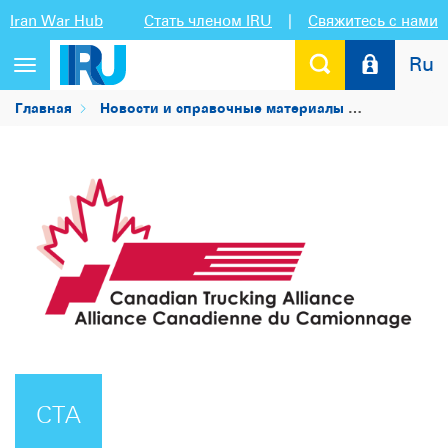
Iran War Hub
Стать членом IRU
|
Свяжитесь с нами
Ru
Переключить
навигацию
Главная
Новости и справочные материалы
Список чл
CTA