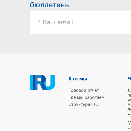
бюллетень
Кто мы
Ч
Годовой отчет
Д
п
Где мы работаем
и
Структура IRU
м
л
П
М
С