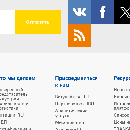
то мы делаем
Присоединиться
Ресур
к нам
оверенный
Новост
редставитель
Библио
Вступайте в IRU
ндустрии
обильности и
Интелл
Партнерство с IRU
огистики
платфо
Аналитические
озиции IRU
Список
услуги
ДП
Цены н
Мероприятия
ертификация и
TRANSP
Академия IRU