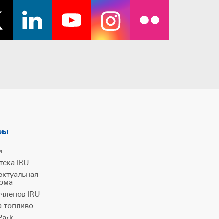
сы
и
тека IRU
ектуальная
рма
 членов IRU
а топливо
ark